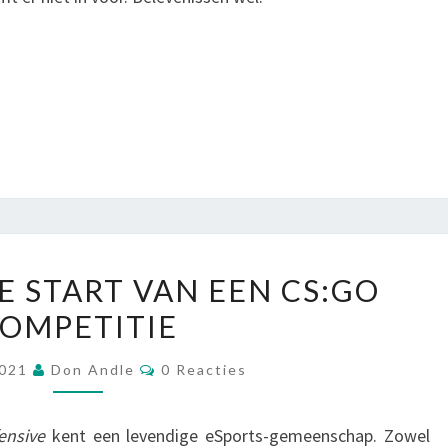
PIONIEREN:
E START VAN EEN CS:GO
DE
OMPETITIE
START
VAN
Reacties
2021
Don Andle
0 Reacties
EEN
CS:GO
ensive
kent een levendige eSports-gemeenschap. Zowel
COMPETITIE