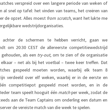
atches verspreid over een langere periode van weken of
 al snel op tafel: het vinden van teams, het creëren van
er de opzet. Alles moest
from scratch
, want het lukte me
rgelijkbare wedstrijdorganisaties.
k achter de schermen te hebben verricht, gaan we
ndt om 20:30 CEST de allereerste competitiewedstrijd
en gehouden, als een
try-out
, om te zien of de organisatie
elkaar – net als bij het voetbal – twee keer treffen. Dat
atches gespeeld moeten worden, waarbij elk team 8
ijn verdeeld over elf weken, waarbij er in de eerste en
 één competitiepot gespeeld moet worden, en in de
Ieder team speelt hooguit één
match
per week, zodat de
is steeds aan de Team Captains om onderling een datum en
 server de vereiste match van die week te spelen.