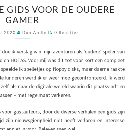
WELKOM
E GIDS VOOR DE OUDERE
BIJ
GAMER
DE
GIDS
Reacties
er 2020
Don Andle
0 Reacties
VOOR
DE
doe ik verslag van mijn avonturen als ‘oudere’ speler van
OUDERE
rd en HOTAS. Voor mij was dit tot voor kort een compleet
GAMER
speelde ik spelletjes op floppy disks, maar daarna raakte
 de kinderen werd ik er weer mee geconfronteerd. Ik werd
zelf als naar de digitale wereld waarin dit plaatsvindt en
wassen – met regelmaat verkeren.
 voor gastauteurs, door de diverse verhalen een gids zijn
jd zijn nieuwsgierigheid niet heeft verloren en interesse
mt er niet in voor. Belevenissen wel.