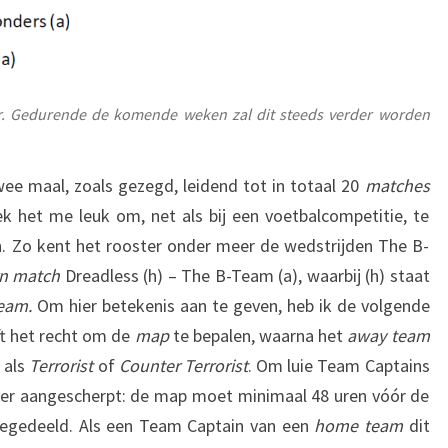
r. Gedurende de komende weken zal dit steeds verder worden
ee maal, zoals gezegd, leidend tot in totaal 20
matches
ek het me leuk om, net als bij een voetbalcompetitie, te
n. Zo kent het rooster onder meer de wedstrijden The B-
rn match
Dreadless (h) – The B-Team (a), waarbij (h) staat
team.
Om hier betekenis aan te geven, heb ik de volgende
t het recht om de
map
te bepalen, waarna het
away team
 als
Terrorist
of
Counter Terrorist
. Om luie Team Captains
erder aangescherpt: de map moet minimaal 48 uren vóór de
gedeeld. Als een Team Captain van een
home team
dit