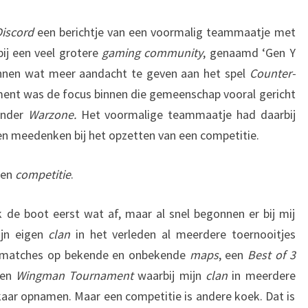
Discord
een berichtje van een voormalig teammaatje met
bij een veel grotere
gaming community
, genaamd ‘Gen Y
innen wat meer aandacht te geven aan het spel
Counter-
ent was de focus binnen die gemeenschap vooral gericht
onder
Warzone.
Het voormalige teammaatje had daarbij
illen meedenken bij het opzetten van een
competitie.
een
competitie
.
ik de boot eerst wat af, maar al snel begonnen er bij mij
ijn eigen
clan
in het verleden al meerdere toernooitjes
matches op bekende en onbekende
maps
, een
Best of 3
een
Wingman Tournament
waarbij mijn
clan
in meerdere
kaar opnamen. Maar een competitie is andere koek. Dat is