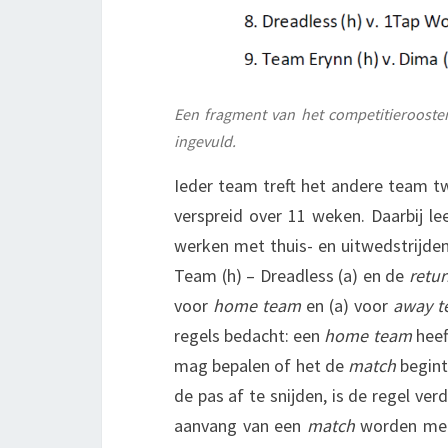
Een fragment van het competitierooste
ingevuld.
Ieder team treft het andere team tw
verspreid over 11 weken. Daarbij le
werken met thuis- en uitwedstrijde
Team (h) – Dreadless (a) en de
retu
voor
home team
en (a) voor
away 
regels bedacht: een
home team
heef
mag bepalen of het de
match
begint
de pas af te snijden, is de regel v
aanvang van een
match
worden mee