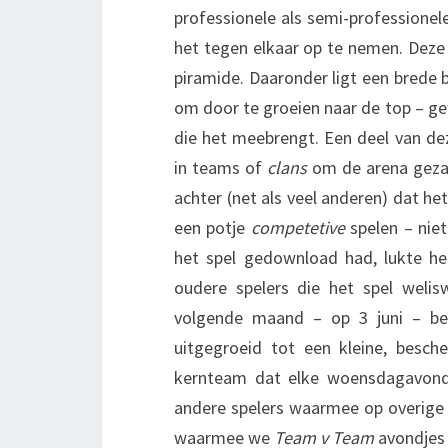
professionele als semi-professionel
het tegen elkaar op te nemen. Deze 
piramide. Daaronder ligt een brede 
om door te groeien naar de top – ge
die het meebrengt. Een deel van dez
in teams of
clans
om de arena gezame
achter (net als veel anderen) dat he
een potje
competetive
spelen – nie
het spel gedownload had, lukte 
oudere spelers die het spel welis
volgende maand – op 3 juni – b
uitgegroeid tot een kleine, besch
kernteam dat elke woensdagavo
andere spelers waarmee op overige
waarmee we
Team v Team
avondjes 