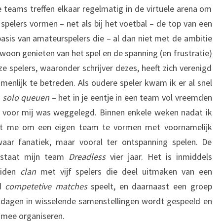
e teams treffen elkaar regelmatig in de virtuele arena om
spelers vormen – net als bij het voetbal – de top van een
basis van amateurspelers die – al dan niet met de ambitie
woon genieten van het spel en de spanning (en frustratie)
e spelers, waaronder schrijver dezes, heeft zich verenigd
nlijk te betreden. Als oudere speler kwam ik er al snel
t
solo queuen
– het in je eentje in een team vol vreemden
t voor mij was weggelegd. Binnen enkele weken nadat ik
het me om een eigen team te vormen met voornamelijk
waar fanatiek, maar vooral ter ontspanning spelen. De
estaat mijn team
Dreadless
vier jaar. Het is inmiddels
eiden
clan
met vijf spelers die deel uitmaken van een
nd
competetive matches
speelt, en daarnaast een groep
 dagen in wisselende samenstellingen wordt gespeeld en
mee organiseren.