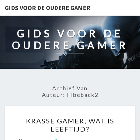
GIDS VOOR DE OUDERE GAMER
GIDS VOOR DE
OUDERE GAMER
Archief Van
Auteur:
Illbeback2
KRASSE
KRASSE GAMER, WAT IS
GAMER,
LEEFTIJD?
WAT
IS
Reacties