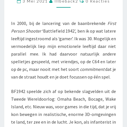
3 Mei 2021
Illbeback2
0 Reacties
LEEFTIJD?
In 2000, bij de lancering van de baanbrekende
First
Person Shooter
‘Battlefield 1942’, ben ik op wat latere
leeftijd ingestroomd als ‘gamer’. Ik was 30. Mogelijk en
vermoedelijk liep mijn emotionele leeftijd daar niet
parallel mee. Ik had daarvoor natuurlijk andere
spelletjes gespeeld, met vriendjes, op de C64 en later
op de pc, maar nooit met het soort
commitment
dat je
van de straat houdt en je doet focussen op één spel.
BF1942 speelde zich af op bekende slagvelden uit de
Tweede Wereldoorlog: Omaha Beach, Bocage, Wake
Island, etc. Nieuw was, voor games in die tijd, dat je vrij
kon bewegen in realistische, enorme 3D-omgevingen
te land, ter zee en in de lucht. Je kon, als infanterist in