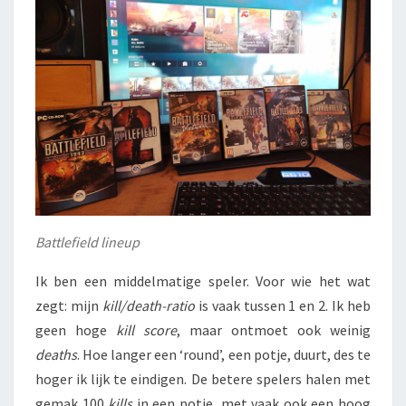
Battlefield lineup
Ik ben een middelmatige speler. Voor wie het wat
zegt: mijn
kill/death-ratio
is vaak tussen 1 en 2. Ik heb
geen hoge
kill score
, maar ontmoet ook weinig
deaths
. Hoe langer een ‘round’, een potje, duurt, des te
hoger ik lijk te eindigen. De betere spelers halen met
gemak 100
kills
in een potje, met vaak ook een hoog